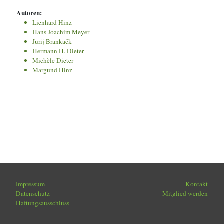
Autoren:
Lienhard Hinz
Hans Joachim Meyer
Jurij Brankačk
Hermann H. Dieter
Michèle Dieter
Margund Hinz
Impressum
Kontakt
Datenschutz
Mitglied werden
Haftungsausschluss