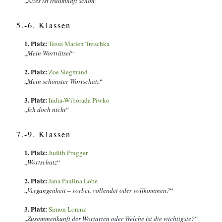
„
Alles ist traumhaft schön
“
5.-6. Klassen
1. Platz:
Tessa Marlen Tutschka
„
Mein Worträtsel
“
2. Platz:
Zoe Siegmund
„
Mein schönster Wortschatz
“
3. Platz:
India-Wiborada Piwko
„
Ich doch nicht
“
7.-9. Klassen
1. Platz:
Judith Prugger
„
Wortschatz
“
2. Platz:
Jana Paulina Lobe
„
Vergangenheit – vorbei, vollendet oder vollkommen?
“
3. Platz:
Simon Lorenz
„
Zusammenkunft der Wortarten oder Welche ist die wichtigste?
“